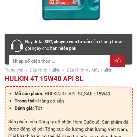
Hãy để lại
SĐT, chuyên viên tư vấn
của chúng tôi sẽ
gọi ngay cho bạn
miễn phí!
Trang chủ
/
Dầu Nhớt Hulkin
/
Dầu Nhớt Xe Máy Hulkin
HULKIN 4T 15W40 API SL
HULKIN 4T API: SL,SAE : 15W40
Mã sản phẩm:
Hàng có sẵn
Trạng thái:
Tốt
Đánh giá:
Sản phẩm của Công ty cổ phần Hera Quốc tế. Sản phẩm đã
được đăng ký bởi Tổng cục đo lường chất lượng Việt Nam,
Quý khách hàng có thể dễ dàng tra cứu sản phẩm thông