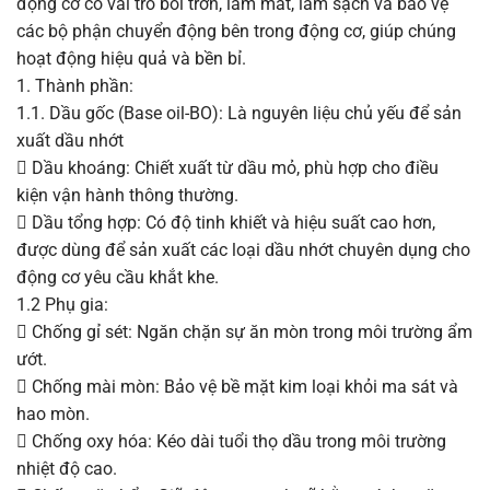
động cơ có vai trò bôi trơn, làm mát, làm sạch và bảo vệ
các bộ phận chuyển động bên trong động cơ, giúp chúng
hoạt động hiệu quả và bền bỉ.
1. Thành phần:
1.1. Dầu gốc (Base oil-BO): Là nguyên liệu chủ yếu để sản
xuất dầu nhớt
 Dầu khoáng: Chiết xuất từ dầu mỏ, phù hợp cho điều
kiện vận hành thông thường.
 Dầu tổng hợp: Có độ tinh khiết và hiệu suất cao hơn,
được dùng để sản xuất các loại dầu nhớt chuyên dụng cho
động cơ yêu cầu khắt khe.
1.2 Phụ gia:
 Chống gỉ sét: Ngăn chặn sự ăn mòn trong môi trường ẩm
ướt.
 Chống mài mòn: Bảo vệ bề mặt kim loại khỏi ma sát và
hao mòn.
 Chống oxy hóa: Kéo dài tuổi thọ dầu trong môi trường
nhiệt độ cao.