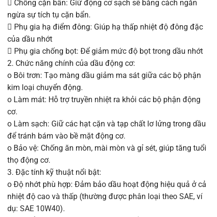
 Chống cặn bẩn: Giữ động cơ sạch sẽ bằng cách ngăn
ngừa sự tích tụ cặn bẩn.
 Phụ gia hạ điểm đông: Giúp hạ thấp nhiệt độ đông đặc
của dầu nhớt
 Phụ gia chống bọt: Để giảm mức độ bọt trong dầu nhớt
2. Chức năng chính của dầu động cơ:
o Bôi trơn: Tạo màng dầu giảm ma sát giữa các bộ phận
kim loại chuyển động.
o Làm mát: Hỗ trợ truyền nhiệt ra khỏi các bộ phận động
cơ.
o Làm sạch: Giữ các hạt cặn và tạp chất lơ lửng trong dầu
để tránh bám vào bề mặt động cơ.
o Bảo vệ: Chống ăn mòn, mài mòn và gỉ sét, giúp tăng tuổi
thọ động cơ.
3. Đặc tính kỹ thuật nổi bật:
o Độ nhớt phù hợp: Đảm bảo dầu hoạt động hiệu quả ở cả
nhiệt độ cao và thấp (thường được phân loại theo SAE, ví
dụ: SAE 10W40).