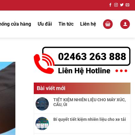
hống cửa hàng
Ưu đãi
Tin tức
Liên hệ
Bài viết mới
TIẾT KIỆM NHIÊN LIỆU CHO MÁY XÚC,
CẨU, ỦI
Bí quyết tiết kiệm nhiên liệu cho xe tải