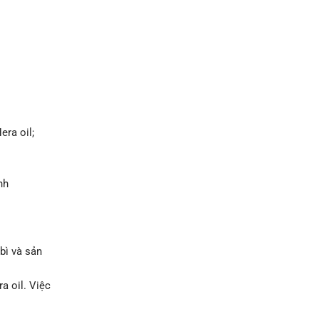
era oil;
nh
bì và sản
a oil. Việc