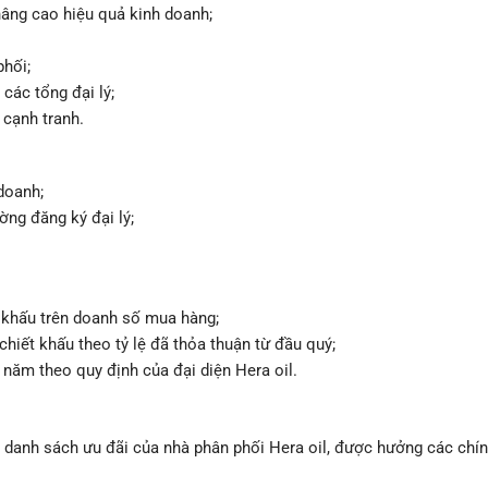
 nâng cao hiệu quả kinh doanh;
phối;
 các tổng đại lý;
 cạnh tranh.
doanh;
ờng đăng ký đại lý;
 khấu trên doanh số mua hàng;
iết khấu theo tỷ lệ đã thỏa thuận từ đầu quý;
năm theo quy định của đại diện Hera oil.
o danh sách ưu đãi của nhà phân phối Hera oil, được hưởng các chí