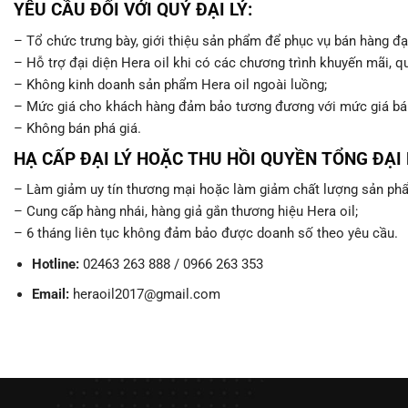
YÊU CẦU ĐỐI VỚI QUÝ ĐẠI LÝ:
– Tổ chức trưng bày, giới thiệu sản phẩm để phục vụ bán hàng đại
– Hỗ trợ đại diện Hera oil khi có các chương trình khuyến mãi, q
– Không kinh doanh sản phẩm Hera oil ngoài luồng;
– Mức giá cho khách hàng đảm bảo tương đương với mức giá bán 
– Không bán phá giá.
HẠ CẤP ĐẠI LÝ HOẶC THU HỒI QUYỀN TỔNG ĐẠI L
– Làm giảm uy tín thương mại hoặc làm giảm chất lượng sản phẩ
– Cung cấp hàng nhái, hàng giả gắn thương hiệu Hera oil;
– 6 tháng liên tục không đảm bảo được doanh số theo yêu cầu.
Hotline:
02463 263 888 / 0966 263 353
Email:
heraoil2017@gmail.com