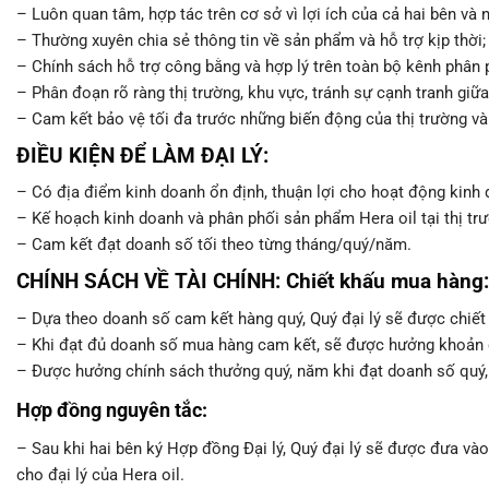
– Luôn quan tâm, hợp tác trên cơ sở vì lợi ích của cả hai bên và
– Thường xuyên chia sẻ thông tin về sản phẩm và hỗ trợ kịp thời;
– Chính sách hỗ trợ công bằng và hợp lý trên toàn bộ kênh phân 
– Phân đoạn rõ ràng thị trường, khu vực, tránh sự cạnh tranh giữa
– Cam kết bảo vệ tối đa trước những biến động của thị trường và
ĐIỀU KIỆN ĐỂ LÀM ĐẠI LÝ:
– Có địa điểm kinh doanh ổn định, thuận lợi cho hoạt động kinh 
– Kế hoạch kinh doanh và phân phối sản phẩm Hera oil tại thị trư
– Cam kết đạt doanh số tối theo từng tháng/quý/năm.
CHÍNH SÁCH VỀ TÀI CHÍNH: Chiết khấu mua hàng:
– Dựa theo doanh số cam kết hàng quý, Quý đại lý sẽ được chiết
– Khi đạt đủ doanh số mua hàng cam kết, sẽ được hưởng khoản ch
– Được hưởng chính sách thưởng quý, năm khi đạt doanh số quý, 
Hợp đồng nguyên tắc:
– Sau khi hai bên ký Hợp đồng Đại lý, Quý đại lý sẽ được đưa và
cho đại lý của Hera oil.