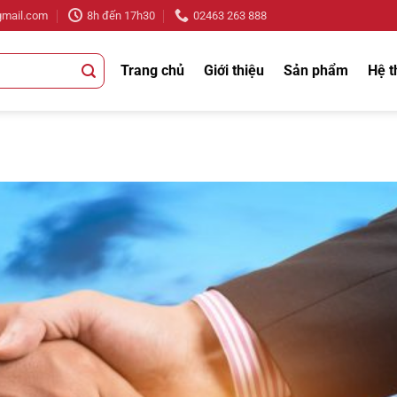
gmail.com
8h đến 17h30
02463 263 888
Trang chủ
Giới thiệu
Sản phẩm
Hệ t