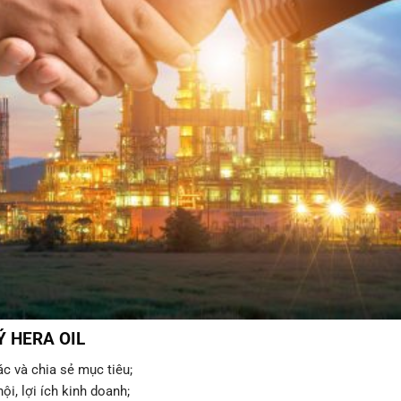
Ý HERA OIL
c và chia sẻ mục tiêu;
i, lợi ích kinh doanh;