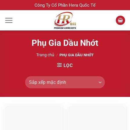
Bỏ
Công Ty Cổ Phần Hera Quốc Tế
qua
nội
dung
Phụ Gia Dầu Nhớt
Trang chủ
/
PHỤ GIA DẦU NHỚT
LỌC