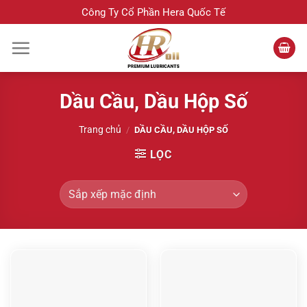
Bỏ
Công Ty Cổ Phần Hera Quốc Tế
qua
nội
dung
Dầu Cầu, Dầu Hộp Số
Trang chủ
/
DẦU CẦU, DẦU HỘP SỐ
LỌC