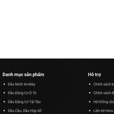
Danh mục sản phẩm
Hỗ trợ
Dầu Nhớt Xe Máy
Chính sách 
Dầu Động Cơ Ô Tô
Chính sách đạ
Dầu Động Cơ Tải Tàu
Hệ thống cử
Dầu Cầu, Dầu Hộp Số
Liên hệ Hera 