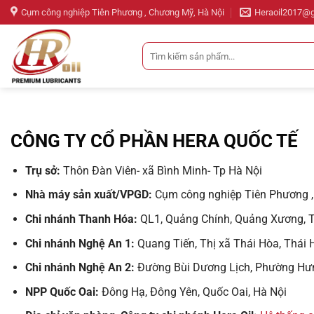
Bỏ
Cụm công nghiệp Tiên Phương , Chương Mỹ, Hà Nội
Heraoil2017@
qua
nội
Tìm
dung
kiếm:
CÔNG TY CỔ PHẦN HERA QUỐC TẾ
Trụ sở:
Thôn Đàn Viên- xã Bình Minh- Tp Hà Nội
Nhà máy sản xuất/VPGD:
Cụm công nghiệp Tiên Phương ,
Chi nhánh Thanh Hóa:
QL1, Quảng Chính, Quảng Xương, 
Chi nhánh Nghệ An 1:
Quang Tiến, Thị xã Thái Hòa, Thái 
Chi nhánh Nghệ An 2:
Đường Bùi Dương Lịch, Phường Hưn
NPP Quốc Oai:
Đông Hạ, Đông Yên, Quốc Oai, Hà Nội