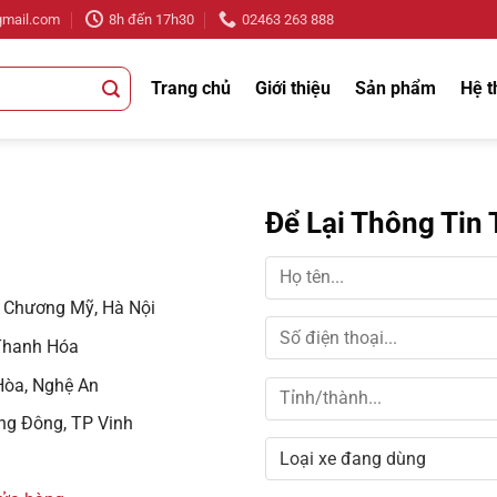
gmail.com
8h đến 17h30
02463 263 888
Trang chủ
Giới thiệu
Sản phẩm
Hệ t
Để Lại Thông Tin
 Chương Mỹ, Hà Nội
Thanh Hóa
Hòa, Nghệ An
g Đông, TP Vinh