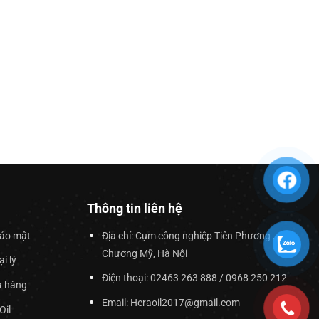
Thông tin liên hệ
bảo mật
Địa chỉ: Cụm công nghiệp Tiên Phương ,
Chương Mỹ, Hà Nội
i lý
Điện thoại: 02463 263 888 / 0968 250 212
a hàng
Email: Heraoil2017@gmail.com
Oil