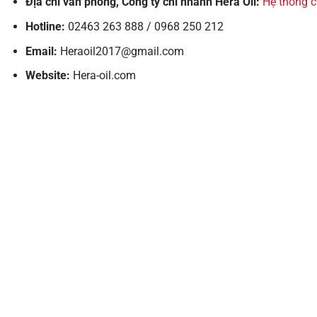
Địa chỉ văn phòng, Công ty chi nhánh Hera Oil:
Hệ thống 
Hotline:
02463 263 888 / 0968 250 212
Email:
Heraoil2017@gmail.com
Website:
Hera-oil.com