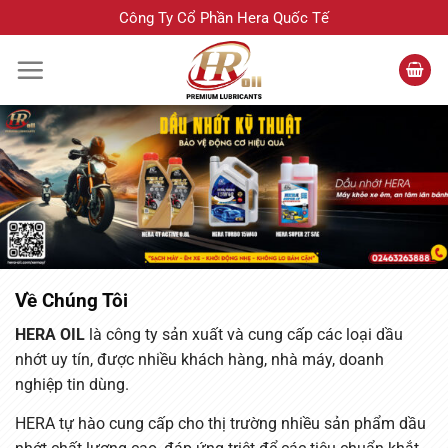
Bỏ
Công Ty Cổ Phần Hera Quốc Tế
qua
nội
dung
Về Chúng Tôi
HERA OIL
là công ty sản xuất và cung cấp các loại dầu
nhớt uy tín, được nhiều khách hàng, nhà máy, doanh
nghiệp tin dùng.
HERA tự hào cung cấp cho thị trường nhiều sản phẩm dầu