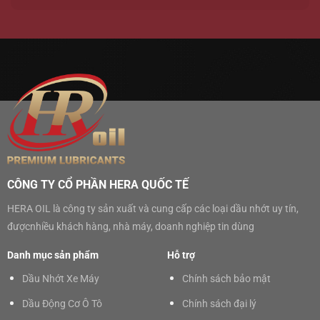
CÔNG TY CỔ PHẦN HERA QUỐC TẾ
HERA OIL là công ty sản xuất và cung cấp các loại dầu nhớt uy tín,
đượcnhiều khách hàng, nhà máy, doanh nghiệp tin dùng
Danh mục sản phẩm
Hỗ trợ
Dầu Nhớt Xe Máy
Chính sách bảo mật
Dầu Động Cơ Ô Tô
Chính sách đại lý