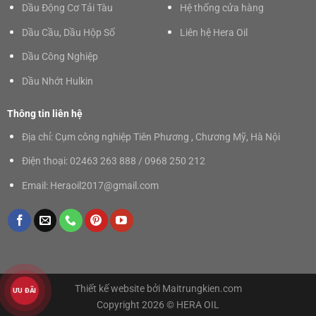
Dầu Động Cơ Tải Tàu
Hệ thống cửa hàng
Dầu Cầu, Dầu Hộp Số
Liên hệ Hera Oil
Dầu Công Nghiệp
Dầu Nhớt Hulkin
Thông tin liên hệ
Địa chỉ: Cụm công nghiệp Tiên Phương , Chương Mỹ, Hà Nội
Điện thoại: 02463 263 888 / 0968 250 212
Email: Heraoil2017@gmail.com
Thiết kế website bởi
Maitrungkien.com
ƯU ĐÃI
Copyright 2026 © HERA OIL